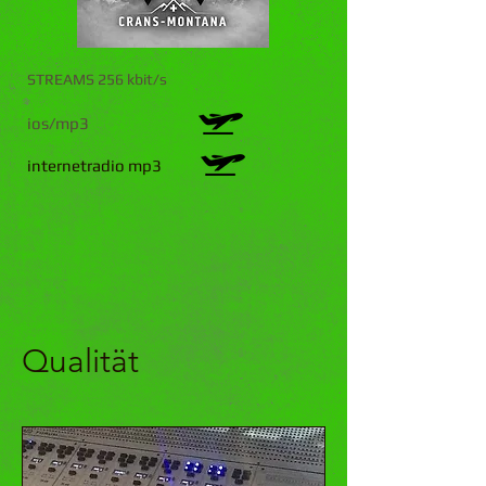
STREAMS 256 kbit/s
ios/mp3
internetradio mp3
Qualität