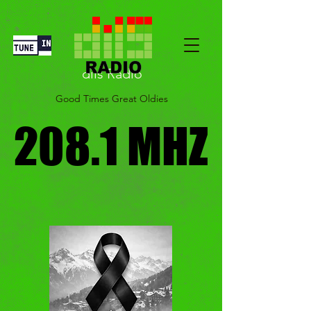
diis Radio
Good Times Great Oldies
208.1 MHZ
208.1 MHZ