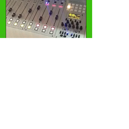
Qualität ist einer der ausschlaggebenden
Bestandteile in der Unternehmenskultur
von diis Media. Somit wird auch die
Verpflichtung jedes Mitarbeitenden,
Produkte und Dienstleistungen von
höchstmöglicher Qualität herzustellen
und zu erbringen, ausserordentlich
streng gehandhabt. In Bezug auf Qualität
gehen wir keine Kompromisse ein.
©
2014-2026
by diis Media GmbH
Payment Method: