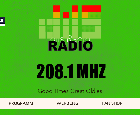
diis Radio
208.1 MHZ
208.1 MHZ
Good Times Great Oldies
PROGRAMM
WERBUNG
FAN SHOP