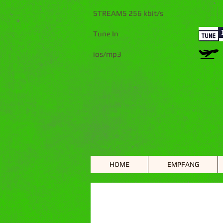
STREAMS 256 kbit/s
Tune In
ios/mp3
HOME
EMPFANG